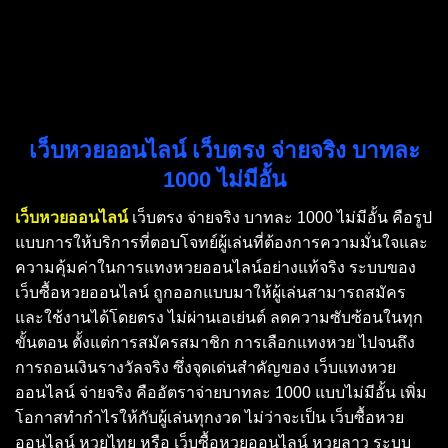
เว็บหวยออนไลน์ เว็บตรง จ่ายจริง บาทละ
1000 ไม่มีอั้น
เว็บหวยออนไลน์
เว็บตรง จ่ายจริง บาทละ 1000 ไม่มีอั้น คือรูป
แบบการให้บริการที่ตอบโจทย์ผู้เล่นที่ต้องการความมั่นใจและ
ความคุ้มค่าในการแทงหวยออนไลน์อย่างแท้จริง ระบบของ
เว็บซื้อหวยออนไลน์ ถูกออกแบบมาให้ผู้เล่นสามารถสมัคร
และใช้งานได้โดยตรง ไม่ผ่านเอเย่นต์ ลดความซับซ้อนในทุก
ขั้นตอน ตั้งแต่การสมัครสมาชิก การเลือกแทงหวย ไปจนถึง
การถอนเงินรางวัลจริง ซึ่งจุดเด่นสำคัญของ เว็บแทงหวย
ออนไลน์ จ่ายจริง คืออัตราจ่ายบาทละ 1000 แบบไม่มีอั้น เพิ่ม
โอกาสทำกำไรให้กับผู้เล่นทุกงวด ไม่ว่าจะเป็น เว็บซื้อหวย
ออนไลน์ หวยไทย หรือ เว็บซื้อหวยออนไลน์ หวยลาว ระบบ