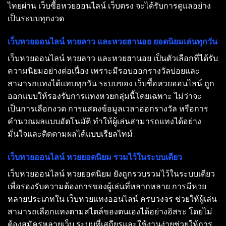
ไทยผ่าน เว็บซื้อหวยออนไลน์ เว็บตรง จะได้รับการดูแลอย่าง
เป็นระบบทุกงวด
เว็บหวยออนไลน์ หวยลาว และหวยฮานอย ยอดนิยมเล่นทุกวัน
เว็บหวยออนไลน์ หวยลาว และหวยฮานอย เป็นตัวเลือกที่ได้รับ
ความนิยมอย่างต่อเนื่อง เพราะมีรอบออกรางวัลบ่อยและ
สามารถแทงได้แทบทุกวัน ระบบของ เว็บซื้อหวยออนไลน์ ถูก
ออกแบบให้รองรับการแทงหวยกลุ่มนี้โดยเฉพาะ ไม่ว่าจะ
เป็นการเลือกงวด การแสดงข้อมูลเวลาออกรางวัล หรือการ
คำนวณผลแบบอัตโนมัติ ทำให้ผู้เล่นสามารถแทงได้อย่าง
มั่นใจและติดตามผลได้แบบเรียลไทม์
เว็บหวยออนไลน์ หวยยอดนิยม รวมไว้ในระบบเดียว
เว็บหวยออนไลน์ หวยยอดนิยม ยังถูกรวบรวมไว้ในระบบเดียว
เพื่อรองรับความต้องการของผู้เล่นที่หลากหลาย การมีหวย
หลายประเภทใน เว็บหวยแทงออนไลน์ ครบวงจร ช่วยให้ผู้เล่น
สามารถเลือกแทงตามสไตล์ของตนเองได้อย่างอิสระ โดยไม่
ต้องสมัครหลายเว็บ ระบบที่เสถียรและใช้งานง่ายช่วยให้การ