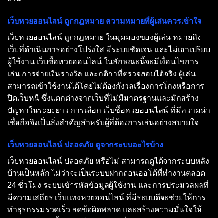
เว็บหวยออนไลน์ ถูกกฎหมาย ความหมายที่ผู้เล่นควรเข้าใจ
เว็บหวยออนไลน์ ถูกกฎหมาย ในมุมมองของผู้เล่น หมายถึง
เว็บที่ดำเนินการอย่างโปร่งใส มีระบบชัดเจน และไม่เอาเปรียบ
ผู้ใช้งาน เว็บซื้อหวยออนไลน์ ในลักษณะนี้จะมีเงื่อนไขการ
เล่น การจ่ายเงินรางวัล และกติกาที่ตรวจสอบได้จริง ผู้เล่น
สามารถเข้าใช้งานได้โดยไม่ต้องกังวลเรื่องการโกงหรือการ
ปิดเว็บหนี ซึ่งแตกต่างจากเว็บที่ไม่มีมาตรฐานและมักสร้าง
ปัญหาในระยะยาว การเลือก เว็บซื้อหวยออนไลน์ ที่มีความน่า
เชื่อถือจึงเป็นสิ่งสำคัญสำหรับผู้ที่ต้องการเล่นอย่างสบายใจ
เว็บหวยออนไลน์ ปลอดภัย ดูจากระบบอะไรบ้าง
เว็บหวยออนไลน์ ปลอดภัย หรือไม่ สามารถดูได้จากระบบหลัง
บ้านเป็นหลัก ไม่ว่าจะเป็นระบบฝากถอนออโต้ที่ทำงานตลอด
24 ชั่วโมง ระบบเข้ารหัสข้อมูลผู้ใช้งาน และการประมวลผลที่
มีความเสถียร เว็บแทงหวยออนไลน์ ที่มีระบบดีจะช่วยให้การ
ทำธุรกรรมรวดเร็ว ลดข้อผิดพลาด และสร้างความมั่นใจให้