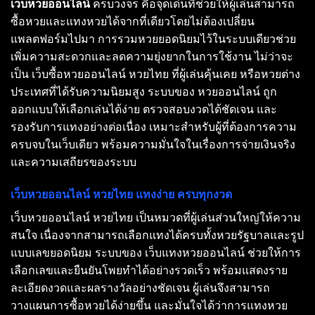
เว็บหวยออนไลน์
ครบวงจร คือจุดเด่นที่ช่วยให้ผู้เล่นสามารถ
ซื้อหวยและแทงหวยได้จากที่เดียวโดยไม่ต้องเปลี่ยน
แพลตฟอร์มไปมา การรวมหวยยอดนิยมไว้ในระบบเดียวช่วย
เพิ่มความสะดวกและลดความยุ่งยากในการใช้งาน ไม่ว่าจะ
เป็น เว็บซื้อหวยออนไลน์ หวยไทย ที่ผู้เล่นคุ้นเคย หรือหวยต่าง
ประเทศที่ได้รับความนิยมสูง ระบบของ หวยออนไลน์ ถูก
ออกแบบให้เลือกเล่นได้ง่าย ตรวจสอบงวดได้ชัดเจน และ
รองรับการแทงอย่างต่อเนื่อง เหมาะสำหรับผู้ที่ต้องการความ
ครบจบในเว็บเดียว พร้อมความมั่นใจในเรื่องการจ่ายเงินจริง
และความเสถียรของระบบ
เว็บหวยออนไลน์ หวยไทย แทงง่าย ครบทุกงวด
เว็บหวยออนไลน์ หวยไทย เป็นหมวดที่ผู้เล่นส่วนใหญ่ให้ความ
สนใจ เนื่องจากสามารถเลือกแทงได้ครบทั้งหวยรัฐบาลและรูป
แบบเลขยอดนิยม ระบบของ เว็บแทงหวยออนไลน์ ช่วยให้การ
เลือกเลขและยืนยันโพยทำได้อย่างรวดเร็ว พร้อมแสดงราย
ละเอียดงวดและผลรางวัลอย่างชัดเจน ผู้เล่นจึงสามารถ
วางแผนการซื้อหวยได้ง่ายขึ้น และมั่นใจได้ว่าการแทงหวย