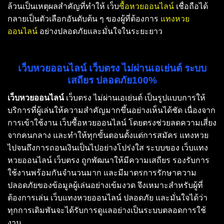
ล้วนเป็นเหตุผลสำคัญที่ทำให้ เว็บ
ซื้อหวยออนไลน์
เชื่อถือได้
กลายเป็นตัวเลือกอันดับต้น ๆ ของผู้ที่ต้องการ
แทงหวย
ออนไลน์
อย่างปลอดภัยและมั่นใจในระยะยาว
เว็บหวยออนไลน์ เว็บตรง ไม่ผ่านเอเย่นต์ ระบบ
เสถียร ปลอดภัย100%
เว็บหวยออนไลน์
เว็บตรง ไม่ผ่านเอเย่นต์ เป็นรูปแบบการให้
บริการที่ผู้เล่นให้ความสำคัญมากขึ้นอย่างเห็นได้ชัด เนื่องจาก
การเข้าใช้งาน เว็บซื้อหวยออนไลน์ โดยตรงช่วยลดความเสี่ยง
จากคนกลาง และทำให้ทุกขั้นตอนตั้งแต่การสมัคร แทงหวย
ไปจนถึงการถอนเงินเป็นไปอย่างโปร่งใส ระบบของ เว็บแทง
หวยออนไลน์ เว็บตรง ถูกพัฒนาให้มีความเสถียร รองรับการ
ใช้งานพร้อมกันจำนวนมาก และมีมาตรการรักษาความ
ปลอดภัยของข้อมูลผู้เล่นอย่างเข้มงวด จึงเหมาะสำหรับผู้ที่
ต้องการเล่น เว็บแทงหวยออนไลน์ ปลอดภัย และมั่นใจได้ว่า
ทุกการเดิมพันจะได้รับการดูแลอย่างเป็นระบบตลอดการใช้
งาน