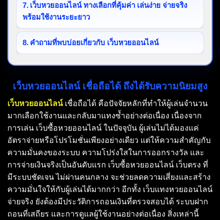
เว็บหวยออนไลน์ ทางเลือกที่คุ้มค่า เล่นง่าย จ่ายจริง
พร้อมใช้งานระยะยาว
คำถามที่พบบ่อยเกี่ยวกับ เว็บหวยออนไลน์
เว็บหวยออนไลน์ เชื่อถือได้ ถึงได้รับความนิยมสูง
เว็บหวยออนไลน์
เชื่อถือได้ คือปัจจัยหลักที่ทำให้ผู้เล่นจำนวน
มากเลือกใช้งานและกลับมาแทงซ้ำอย่างต่อเนื่อง เนื่องจาก
การเล่น เว็บซื้อหวยออนไลน์ ในปัจจุบัน ผู้เล่นไม่ได้มองแค่
อัตราจ่ายหรือโปรโมชั่นเพียงอย่างเดียว แต่ให้ความสำคัญกับ
ความมั่นคงของระบบ ความโปร่งใสในการออกรางวัล และ
การจ่ายเงินจริงเป็นอันดับแรก เว็บซื้อหวยออนไลน์ เว็บตรง ที่
มีระบบชัดเจน ไม่ผ่านคนกลาง จะช่วยลดความเสี่ยงและสร้าง
ความมั่นใจให้กับผู้เล่นได้มากกว่า อีกทั้ง เว็บแทงหวยออนไลน์
จ่ายจริง ยังต้องมีประวัติการถอนเงินที่ตรวจสอบได้ ระบบฝาก
ถอนที่เสถียร และการดูแลผู้ใช้งานอย่างต่อเนื่อง สิ่งเหล่านี้