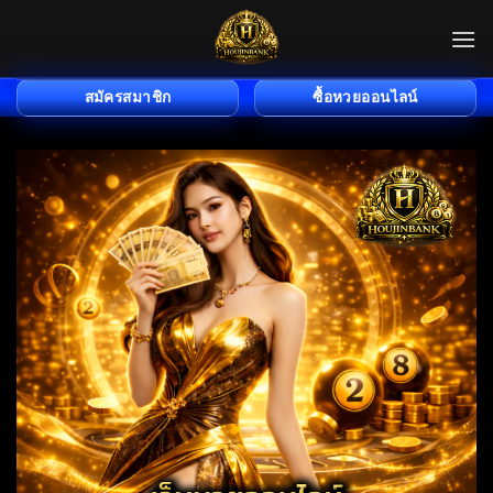
ข้าม
ไป
ยัง
เนื้อหา
สมัครสมาชิก
ซื้อหวยออนไลน์