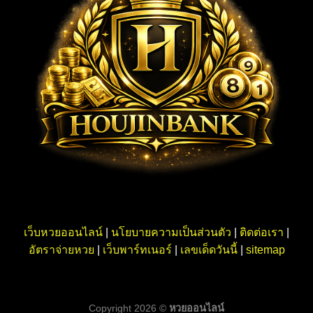
เว็บหวยออนไลน์
|
นโยบายความเป็นส่วนตัว
|
ติดต่อเรา
|
อัตราจ่ายหวย
|
เว็บพาร์ทเนอร์
|
เลขเด็ดวันนี้
|
sitemap
Copyright 2026 ©
หวยออนไลน์