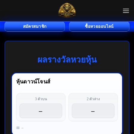
ข้าม
ไป
ยัง
เนื้อหา
สมัครสมาชิก
ซื้อหวยออนไลน์
ผลรางวัลหวยหุ้น
หุ้นดาวน์โจนส์
3 ตัวบน
2 ตัวล่าง
–
–
📅
–