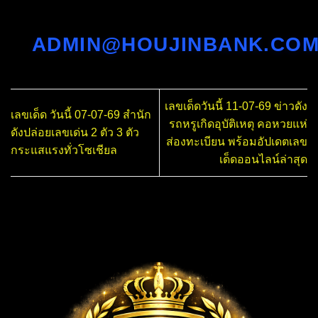
ADMIN@HOUJINBANK.CO
เลขเด็ดวันนี้ 11-07-69 ข่าวดัง
เลขเด็ด วันนี้ 07-07-69 สำนัก
รถหรูเกิดอุบัติเหตุ คอหวยแห่
ดังปล่อยเลขเด่น 2 ตัว 3 ตัว
ส่องทะเบียน พร้อมอัปเดตเลข
กระแสแรงทั่วโซเชียล
เด็ดออนไลน์ล่าสุด