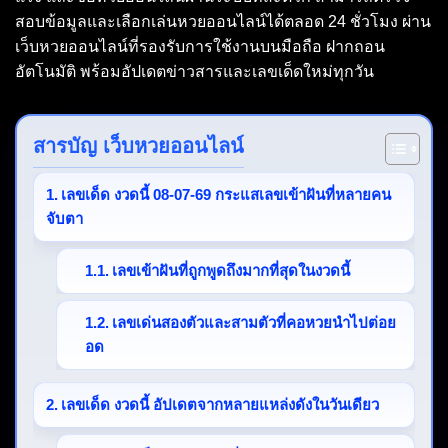
สอบข้อมูลและเลือกเล่นหวยออนไลน์ได้ตลอด 24 ชั่วโมง ผ่าน
เว็บหวยออนไลน์ที่รองรับการใช้งานบนมือถือ ฝากถอน
อัตโนมัติ พร้อมอัปเดตข่าวสารและเลขเด็ดใหม่ทุกวัน
สารบัญ เว็บหวยออนไลน์
เลขเด็ด งวดนี้ 08-07-69 กระแสเลขเข้าฝันที่หลายคน
จับตา
เลขเข้าฝันที่ถูกพูดถึงมากที่สุดในงวดนี้
เลขเด่นสองตัวและสามตัวที่คอหวยนำไปต่อย
อด
เลขเด็ด งวดนี้ อัปเดตจากหลายแหล่งดังในวันเดียว