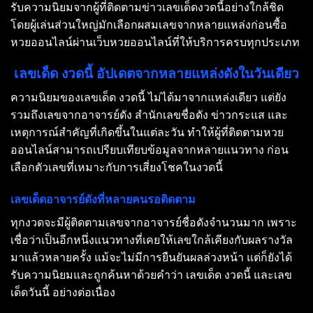
รับความนิยมจากผู้ที่ติดตามข่าวเลขเด็ดงวดนี้อย่างใกล้ชิด
โดยผู้เล่นส่วนใหญ่มักเลือกผสมเลขจากหลายแหล่งก่อนซื้อ
หวยออนไลน์ผ่านเว็บหวยออนไลน์ที่ให้บริการครบทุกประเภท
เลขเด็ด งวดนี้ อัปเดตจากหลายแหล่งดังในวันเดียว
ความนิยมของเลขเด็ด งวดนี้ ไม่ได้มาจากแหล่งเดียว แต่ยัง
รวมถึงเลขจากอาจารย์ดัง สำนักเลขชื่อดัง ข่าวกระแส และ
เหตุการณ์สำคัญที่เกิดขึ้นในแต่ละวัน ทำให้ผู้ที่ติดตามหวย
ออนไลน์สามารถเปรียบเทียบข้อมูลจากหลายแนวทาง ก่อน
เลือกตัวเลขที่เหมาะกับการเสี่ยงโชคในงวดนี้
เลขเด็ดอาจารย์ดังที่หลายคนรอติดตาม
ทุกงวดจะมีผู้ติดตามเลขจากอาจารย์ชื่อดังจำนวนมาก เพราะ
เชื่อว่าเป็นอีกหนึ่งแนวทางที่เคยให้เลขใกล้เคียงกับผลรางวัล
มาแล้วหลายครั้ง แม้จะไม่มีการยืนยันผลล่วงหน้า แต่ก็ยังได้
รับความนิยมและถูกค้นหาด้วยคำว่า เลขเด็ด งวดนี้ และเลข
เด็ดวันนี้ อย่างต่อเนื่อง