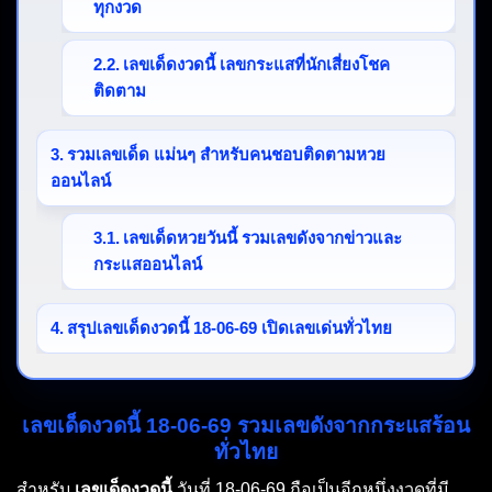
ทุกงวด
เลขเด็ดงวดนี้ เลขกระแสที่นักเสี่ยงโชค
ติดตาม
รวมเลขเด็ด แม่นๆ สำหรับคนชอบติดตามหวย
ออนไลน์
เลขเด็ดหวยวันนี้ รวมเลขดังจากข่าวและ
กระแสออนไลน์
สรุปเลขเด็ดงวดนี้ 18-06-69 เปิดเลขเด่นทั่วไทย
เลขเด็ดงวดนี้ 18-06-69 รวมเลขดังจากกระแสร้อน
ทั่วไทย
สำหรับ
เลขเด็ดงวดนี้
วันที่ 18-06-69 ถือเป็นอีกหนึ่งงวดที่มี