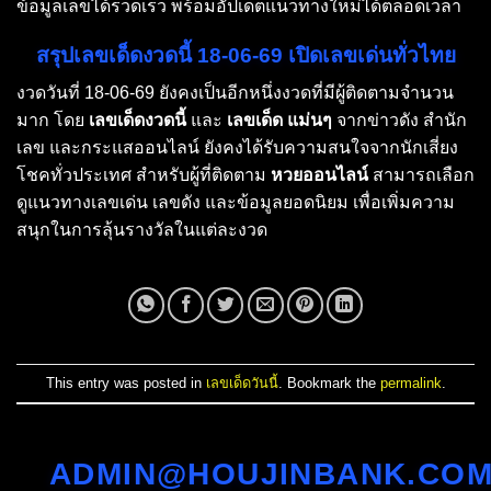
ข้อมูลเลขได้รวดเร็ว พร้อมอัปเดตแนวทางใหม่ได้ตลอดเวลา
สรุปเลขเด็ดงวดนี้ 18-06-69 เปิดเลขเด่นทั่วไทย
งวดวันที่ 18-06-69 ยังคงเป็นอีกหนึ่งงวดที่มีผู้ติดตามจำนวน
มาก โดย
เลขเด็ดงวดนี้
และ
เลขเด็ด แม่นๆ
จากข่าวดัง สำนัก
เลข และกระแสออนไลน์ ยังคงได้รับความสนใจจากนักเสี่ยง
โชคทั่วประเทศ สำหรับผู้ที่ติดตาม
หวยออนไลน์
สามารถเลือก
ดูแนวทางเลขเด่น เลขดัง และข้อมูลยอดนิยม เพื่อเพิ่มความ
สนุกในการลุ้นรางวัลในแต่ละงวด
This entry was posted in
เลขเด็ดวันนี้
. Bookmark the
permalink
.
ADMIN@HOUJINBANK.CO