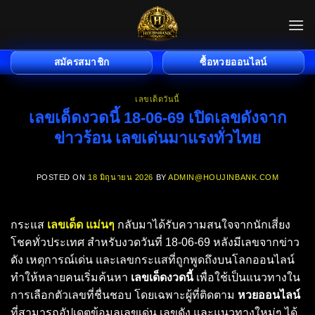
ข้าม
ไป
ยัง
เนื้อหา
สมัครสมาชิก
ซื้อหวยออนไลน์
เลขเด็ดวันนี้
เลขเด็ดงวดนี้ 18-06-69 เปิดเลขดังจาก
ข่าวร้อน เลขเด่นมาแรงทั่วไทย
POSTED ON
18 มิถุนายน 2026
BY
ADMIN@HOUJINBANK.COM
กระแส
เลขเด็ด แม่นๆ
กลับมาได้รับความสนใจจากนักเสี่ยง
โชคทั่วประเทศ สำหรับงวดวันที่ 18-06-69 หลังมีเลขจากข่าว
ดัง เหตุการณ์เด่น และเลขกระแสที่ถูกพูดถึงบนโลกออนไลน์
ทำให้หลายคนเริ่มค้นหา
เลขเด็ดงวดนี้
เพื่อใช้เป็นแนวทางใน
การเลือกตัวเลขที่ชื่นชอบ โดยเฉพาะผู้ที่ติดตาม
หวยออนไลน์
ที่สามารถอัปเดตข้อมูลเลขเด่น เลขดัง และแนวทางใหม่ๆ ได้