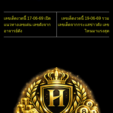
เลขเด็ดงวดนี้ 17-06-69 เปิด
เลขเด็ดงวดนี้ 19-06-69 รวม
แนวทางเลขเด่น เลขดังจาก
เลขเด็ดจากกระแสข่าวดัง เลข
อาจารย์ดัง
ไหนมาแรงสุด