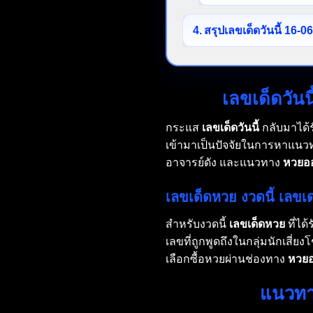
สรุปเลขเด็ดวันนี้ 16-
เลขเด็ดวัน
กระแส
เลขเด็ดวันนี้
กลับมาได้ร
เข้ามาเป็นปัจจัยในการหาแน
อาจารย์ดัง และแนวทาง
หวยอ
เลขเด็ดหวย งวดนี้ เลขเ
สำหรับงวดนี้
เลขเด็ดหวย
ที่ได
เลขที่ถูกพูดถึงในกลุ่มนักเสี
เลือกซื้อหวยผ่านช่องทาง
หวยอ
แนวทา