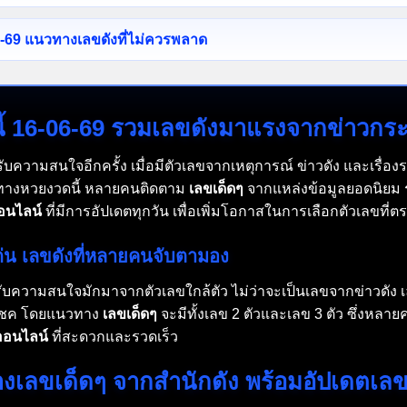
06-69 แนวทางเลขดังที่ไม่ควรพลาด
นี้ 16-06-69 รวมเลขดังมาแรงจากข่าวก
ับความสนใจอีกครั้ง เมื่อมีตัวเลขจากเหตุการณ์ ข่าวดัง และเรื่อ
วทางหวยงวดนี้ หลายคนติดตาม
เลขเด็ดๆ
จากแหล่งข้อมูลยอดนิยม 
อนไลน์
ที่มีการอัปเดตทุกวัน เพื่อเพิ่มโอกาสในการเลือกตัวเลขที่ต
ด่น เลขดังที่หลายคนจับตามอง
้รับความสนใจมักมาจากตัวเลขใกล้ตัว ไม่ว่าจะเป็นเลขจากข่าวดัง
่ยงโชค โดยแนวทาง
เลขเด็ดๆ
จะมีทั้งเลข 2 ตัวและเลข 3 ตัว ซึ่งหล
อนไลน์
ที่สะดวกและรวดเร็ว
งเลขเด็ดๆ จากสำนักดัง พร้อมอัปเดตเล