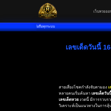
ข้าม
ไป
เว็บหวยออ
ยัง
เนื้อหา
 เล่นง่ายผ่านมือถือทุกระบบ
เลขเด็ดวันนี้ 
สายเสี่ยงโชคกำลังจับตามอง
เ
หลายคนเริ่มค้นหา
เลขเด็ดวันนี
เลขเด็ดหวย
งวดนี้ มีการรวบรว
วิเคราะห์เป็นแนวทางในการลุ้