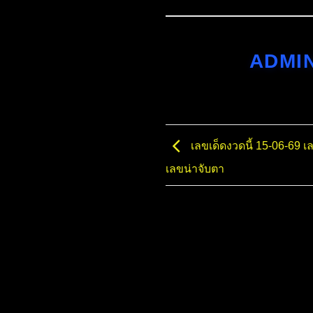
ADMI
เลขเด็ดงวดนี้ 15-06-69 เ
เลขน่าจับตา