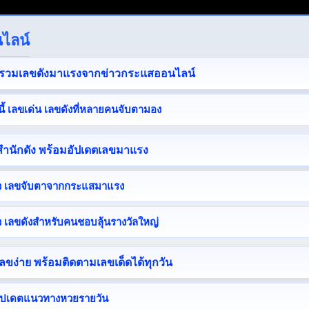
ไลน์
-69 รวมเลขดังมาแรงจากข่าวกระแสออนไลน์
ี้ เลขเด่น เลขดังที่หลายคนจับตามอง
ำนักดัง พร้อมอัปเดตเลขมาแรง
ัว เลขจับตาจากกระแสมาแรง
ว เลขดังสำหรับคนชอบลุ้นรางวัลใหญ่
ลขง่าย พร้อมติดตามเลขเด็ดได้ทุกวัน
อัปเดตแนวทางหวยรายวัน