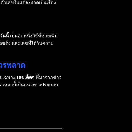
ัวเลขในแต่ละงวดเป็นเรื่อง
ันนี้
เป็นอีกหนึ่งวิธีที่ช่วยเพิ่ม
ขดัง และเลขที่ได้รับความ
่ควรพลาด
โดยเฉพาะ
เลขเด็ดๆ
ที่มาจากข่าว
ลเหล่านี้เป็นแนวทางประกอบ