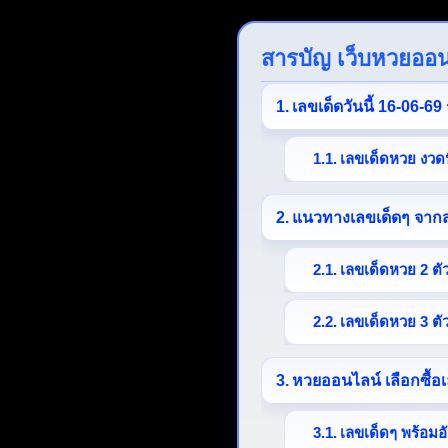
สารบัญ เว็บหวยออน
เลขเด็ดวันนี้ 16-06
เลขเด็ดหวย งวดน
แนวทางเลขเด็ดๆ จากส
เลขเด็ดหวย 2 ต
เลขเด็ดหวย 3 ตั
หวยออนไลน์ เลือกซื้อเ
เลขเด็ดๆ พร้อม