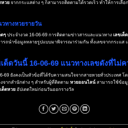
็ดหวย
จากกระแสต่าง ๆ ก็สามารถติดตามได้รวดเร็ว ทำให้การเลือกต
แนวทางหวยรายวัน
็ดๆ
ประจำงวด 16-06-69 การติดตามข่าวสารและแนวทาง
เลขเด็ดว
ารถนำข้อมูลหลายรูปแบบมาพิจารณาร่วมกัน ทั้งเลขจากกระแส เล
เด็ดวันนี้ 16-06-69 แนวทางเลขดังที่ไม
6-69 ยังคงเป็นหัวข้อที่ได้รับความสนใจจากสายหวยทั่วประเทศ 
ากสำนักต่าง ๆ สำหรับผู้ที่ติดตาม
หวยออนไลน์
สามารถใช้ข้อมู
เด็ดหวย
อัปเดตใหม่ก่อนวันออกรางวัล