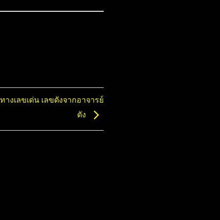
นวทางเลขเด่น เลขดังจากอาจารย์
ดัง