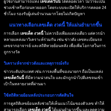
ผู้ใช้งานสามารถแทง
เลขเด็ดวันนี้
ได้ตลอดเวลา ไม่ว่าจะเป็น
ช่วงเช้าหรือก่อนหวยออก โดยระบบจะเปิดให้บริการตลอด 24
ชั่วโมง รองรับผู้เล่นจำนวนมากโดยไม่เกิดปัญหา
แนวทางเลือกเลขเด็ด งวดนี้ ให้แม่นยำมากขึ้น
การเลือก
เลขเด็ด งวดนี้
ไม่ควรอิงเพียงแหล่งเดียว แต่ควรนำ
หลายแหล่งมาวิเคราะห์ร่วมกัน เช่น ข่าวดัง เลขทะเบียนรถ
เลขจากอาจารย์ และสถิติหวยย้อนหลัง เพื่อเพิ่มโอกาสในการ
ถูกรางวัล
วิเคราะห์จากข่าวดังและเหตุการณ์จริง
ข่าวระดับประเทศ เช่น การลงพื้นที่ของนายกฯ ถือเป็นแหล่ง
เลขเด็ดวันนี้
ที่มีความน่าสนใจ และมักถูกนำไปตีเลขจนเข้า
เป้าในหลายงวดที่ผ่านมา
ใช้สถิติหวยย้อนหลังประกอบการตัดสินใจ
การดูสถิติเลขย้อนหลังช่วยให้เห็นแนวโน้มของตัวเลข ทำให้
สามารถเลือก
เลขเด็ด งวดนี้
ได้แม่นยำมากขึ้น และลดความ