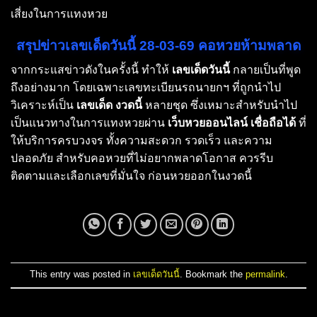
เสี่ยงในการแทงหวย
สรุปข่าวเลขเด็ดวันนี้ 28-03-69 คอหวยห้ามพลาด
จากกระแสข่าวดังในครั้งนี้ ทำให้
เลขเด็ดวันนี้
กลายเป็นที่พูด
ถึงอย่างมาก โดยเฉพาะเลขทะเบียนรถนายกฯ ที่ถูกนำไป
วิเคราะห์เป็น
เลขเด็ด งวดนี้
หลายชุด ซึ่งเหมาะสำหรับนำไป
เป็นแนวทางในการแทงหวยผ่าน
เว็บหวยออนไลน์ เชื่อถือได้
ที่
ให้บริการครบวงจร ทั้งความสะดวก รวดเร็ว และความ
ปลอดภัย สำหรับคอหวยที่ไม่อยากพลาดโอกาส ควรรีบ
ติดตามและเลือกเลขที่มั่นใจ ก่อนหวยออกในงวดนี้
This entry was posted in
เลขเด็ดวันนี้
. Bookmark the
permalink
.