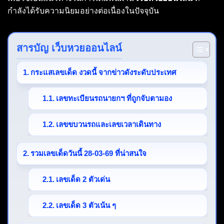
กำลังได้รับความนิยมอย่างต่อเนื่องในปัจจุบัน
สารบัญ เว็บหวยออนไลน์
กระแสเลขเด็ด งวดนี้ จากข่าวดังระดับประเทศ
เลขทะเบียนรถนายกฯ ที่ถูกจับตามอง
เลขขบวนรถและเลขเวลาเดินทาง
รวมเลขเด็ดวันนี้ 28-03-69 ที่น่าสนใจ
เลขเด็ด 2 ตัวเด่น
เลขเด็ด 3 ตัวเน้น ๆ