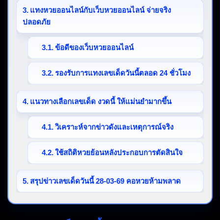
แทงหวยออนไลน์กับเว็บหวยออนไลน์ จ่ายจริง
ปลอดภัย
ข้อดีของเว็บหวยออนไลน์
รองรับการแทงเลขเด็ดวันนี้ตลอด 24 ชั่วโมง
แนวทางเลือกเลขเด็ด งวดนี้ ให้แม่นยำมากขึ้น
วิเคราะห์จากข่าวดังและเหตุการณ์จริง
ใช้สถิติหวยย้อนหลังประกอบการตัดสินใจ
สรุปข่าวเลขเด็ดวันนี้ 28-03-69 คอหวยห้ามพลาด