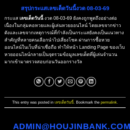
สรุปกระแสเลขเด็ดวันนี้งวด 08-03-69
กระแส
เลขเด็ดวันนี้
งวด 08-03-69 ยังคงถูกพูดถึงอย่างต่อ
เนื่องในกลุ่มคอหวยและผู้เล่นหวยออนไลน์ โดยเลขจากข่าว
ดังและเลขจากเหตุการณ์ที่กำลังเป็นกระแสยังคงเป็นแนวทาง
สำคัญที่หลายคนเลือกนำไปเสี่ยงโชค ผ่านการซื้อหวย
ออนไลน์ในเว็บที่น่าเชื่อถือ ทำให้หน้า Landing Page ของเว็บ
หวยออนไลน์กลายเป็นจุดรวมข้อมูลเลขเด็ดที่ผู้เล่นจำนวน
มากเข้ามาตรวจสอบก่อนวันออกรางวัล
This entry was posted in
เลขเด็ดวันนี้
. Bookmark the
permalink
.
ADMIN@HOUJINBANK.CO