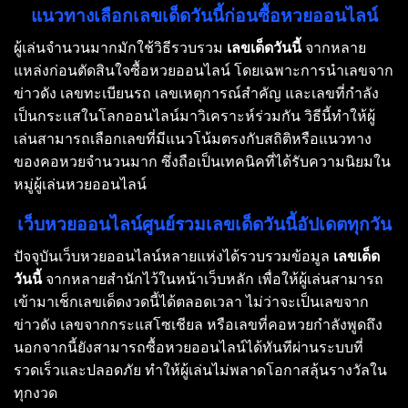
แนวทางเลือกเลขเด็ดวันนี้ก่อนซื้อหวยออนไลน์
ผู้เล่นจำนวนมากมักใช้วิธีรวบรวม
เลขเด็ดวันนี้
จากหลาย
แหล่งก่อนตัดสินใจซื้อหวยออนไลน์ โดยเฉพาะการนำเลขจาก
ข่าวดัง เลขทะเบียนรถ เลขเหตุการณ์สำคัญ และเลขที่กำลัง
เป็นกระแสในโลกออนไลน์มาวิเคราะห์ร่วมกัน วิธีนี้ทำให้ผู้
เล่นสามารถเลือกเลขที่มีแนวโน้มตรงกับสถิติหรือแนวทาง
ของคอหวยจำนวนมาก ซึ่งถือเป็นเทคนิคที่ได้รับความนิยมใน
หมู่ผู้เล่นหวยออนไลน์
เว็บหวยออนไลน์ศูนย์รวมเลขเด็ดวันนี้อัปเดตทุกวัน
ปัจจุบันเว็บหวยออนไลน์หลายแห่งได้รวบรวมข้อมูล
เลขเด็ด
วันนี้
จากหลายสำนักไว้ในหน้าเว็บหลัก เพื่อให้ผู้เล่นสามารถ
เข้ามาเช็กเลขเด็ดงวดนี้ได้ตลอดเวลา ไม่ว่าจะเป็นเลขจาก
ข่าวดัง เลขจากกระแสโซเชียล หรือเลขที่คอหวยกำลังพูดถึง
นอกจากนี้ยังสามารถซื้อหวยออนไลน์ได้ทันทีผ่านระบบที่
รวดเร็วและปลอดภัย ทำให้ผู้เล่นไม่พลาดโอกาสลุ้นรางวัลใน
ทุกงวด