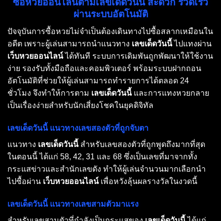
ซื้อหวยออนไลน์ตามเลขเด็ดวันนี้ สะดวก รวดเร็ว
ผ่านระบบอัตโนมัติ
ปัจจุบันการซื้อหวยไม่จำเป็นต้องเดินทางไปซื้อสลากเหมือนใน
อดีต เพราะผู้เล่นสามารถนำแนวทาง
เลขเด็ดวันนี้
ไปแทงผ่าน
เว็บหวยออนไลน์
ได้ทันที ระบบการเดิมพันถูกพัฒนาให้ใช้งาน
ง่าย รองรับทั้งมือถือและคอมพิวเตอร์ พร้อมระบบฝากถอน
อัตโนมัติที่ช่วยให้ผู้เล่นสามารถทำรายการได้ตลอด 24
ชั่วโมง จึงทำให้การตาม
เลขเด็ดวันนี้
และการแทงหวยกลาย
เป็นเรื่องง่ายสำหรับนักเสี่ยงโชคในยุคดิจิทัล
เลขเด็ดวันนี้ แนวทางเลขสองตัวที่ถูกจับตา
แนวทาง
เลขเด็ดวันนี้
สำหรับเลขสองตัวที่ถูกพูดถึงมากที่สุด
ในตอนนี้ ได้แก่ 58, 42, 31 และ 68 ซึ่งเป็นเลขที่มาจากทั้ง
กระแสข่าวและสำนักเลขดัง ทำให้ผู้เล่นจำนวนมากเลือกนำ
ไปซื้อผ่าน
เว็บหวยออนไลน์
เพื่อหวังลุ้นผลรางวัลในงวดนี้
เลขเด็ดวันนี้ แนวทางเลขสามตัวมาแรง
สำหรับเลขสามตัวที่กำลังเป็นกระแสของ
เลขเด็ดวันนี้
ได้แก่