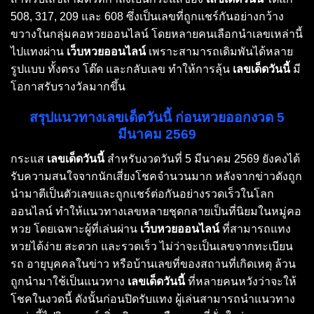
508, 317, 209 และ 608 ซึ่งเป็นเลขที่ถูกแชร์กันอย่างกว้าง
ขวางในกลุ่มคอหวยออนไลน์ โดยหลายคนเลือกนำเลขเหล่านี้
ไปแทงผ่าน
เว็บหวยออนไลน์
เพราะสามารถเดิมพันได้หลาย
รูปแบบ ทั้งตรง โต๊ด และกลับเลข ทำให้การลุ้น
เลขเด็ดวันนี้
มี
โอกาสรับรางวัลมากขึ้น
สรุปแนวทางเลขเด็ดวันนี้ ก่อนหวยออกงวด 5
มีนาคม 2569
กระแส
เลขเด็ดวันนี้
สำหรับงวดวันที่ 5 มีนาคม 2569 ยังคงได้
รับความสนใจจากนักเสี่ยงโชคจำนวนมาก หลังจากข่าวดังถูก
นำมาตีเป็นตัวเลขและถูกแชร์ต่อกันอย่างรวดเร็วในโลก
ออนไลน์ ทำให้แนวทางเลขหลายชุดกลายเป็นที่นิยมในหมู่คอ
หวย โดยเฉพาะผู้ที่เล่นผ่าน
เว็บหวยออนไลน์
ที่สามารถแทง
หวยได้ง่าย สะดวก และรวดเร็ว ไม่ว่าจะเป็นเลขจากทะเบียน
รถ อายุบุคคลในข่าว หรือบ้านเลขที่ของสถานที่เกิดเหตุ ล้วน
ถูกนำมาใช้เป็นแนวทาง
เลขเด็ดวันนี้
ที่หลายคนหวังว่าจะให้
โชคในงวดนี้ ดังนั้นก่อนปิดรับแทง ผู้เล่นสามารถนำแนวทาง