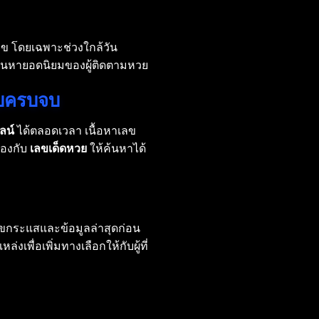
เลข โดยเฉพาะช่วงใกล้วัน
้นหายอดนิยมของผู้ติดตามหวย
บบครบจบ
ลน์
ได้ตลอดเวลา เนื้อหาเลข
้องกับ
เลขเด็ดหวย
ให้ค้นหาได้
เลขกระแสและข้อมูลล่าสุดก่อน
งเพื่อเพิ่มทางเลือกให้กับผู้ที่