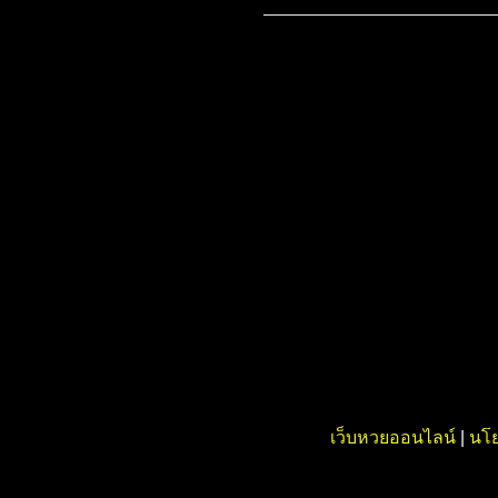
เว็บหวยออนไลน์
|
นโย