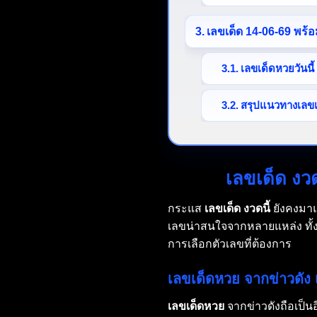
เลขเด็ด 14-06-69 พ
เลขเด็ดหวยวันน
สรุปแนวทางเลขเ
เลขเด็ด ง
กระแส
เลขเด็ด งวดนี้
ยังคงมาแ
เลขน่าสนใจจากหลายแหล่ง ทั้
การเลือกตัวเลขที่ต้องการ
เลขเด็ดหวย จากข่าวดัง
เลขเด็ดหวย
จากข่าวดังถือเป็น