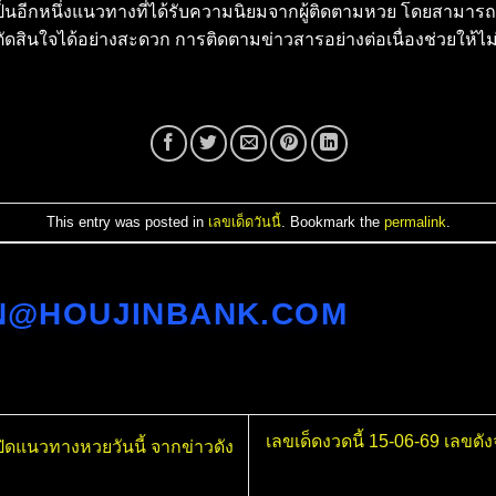
 เป็นอีกหนึ่งแนวทางที่ได้รับความนิยมจากผู้ติดตามหวย โดยสามาร
ัดสินใจได้อย่างสะดวก การติดตามข่าวสารอย่างต่อเนื่องช่วยให้
This entry was posted in
เลขเด็ดวันนี้
. Bookmark the
permalink
.
N@HOUJINBANK.COM
เลขเด็ดงวดนี้ 15-06-69 เลขดั
ปิดแนวทางหวยวันนี้ จากข่าวดัง