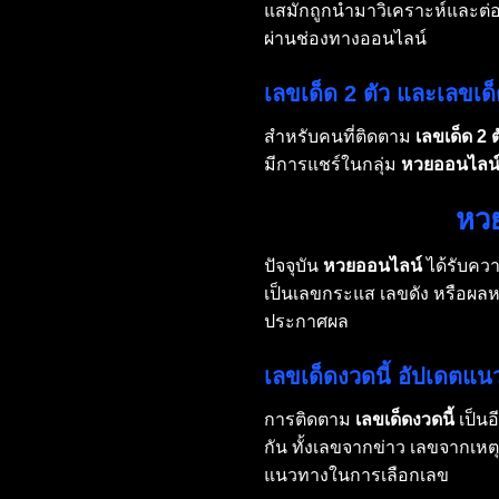
แสมักถูกนำมาวิเคราะห์และต
ผ่านช่องทางออนไลน์
เลขเด็ด 2 ตัว และเลขเ
สำหรับคนที่ติดตาม
เลขเด็ด 2 ต
มีการแชร์ในกลุ่ม
หวยออนไลน
หวย
ปัจจุบัน
หวยออนไลน์
ได้รับควา
เป็นเลขกระแส เลขดัง หรือผล
ประกาศผล
เลขเด็ดงวดนี้ อัปเดตแ
การติดตาม
เลขเด็ดงวดนี้
เป็นอ
กัน ทั้งเลขจากข่าว เลขจากเห
แนวทางในการเลือกเลข