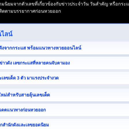
ามนิยมจากตัวเลขที่เกี่ยวข้องกับข่าวประจำวัน วันสำคัญ หรือกระ
ู้ที่ติดตามบรรยากาศก่อนหวยออก
ไลน์
ลขดังจากกระแส พร้อมแนวทางหวยออนไลน์
ข่าวดัง เลขกระแสที่หลายคนจับตามอง
ละเลขเด็ด 3 ตัว มาแรงประจำงวด
หม่สำหรับสายลุ้นเลขเด็ด
อัปเดตแนวทางก่อนหวยออก
ากสำนักดังและเลขยอดนิยม